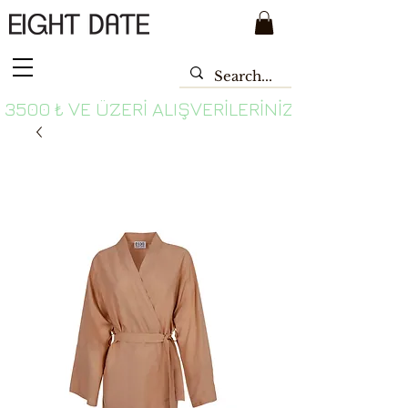
 3500 ₺ VE ÜZERI ALIŞVERILERINIZDE ÜCRETSI