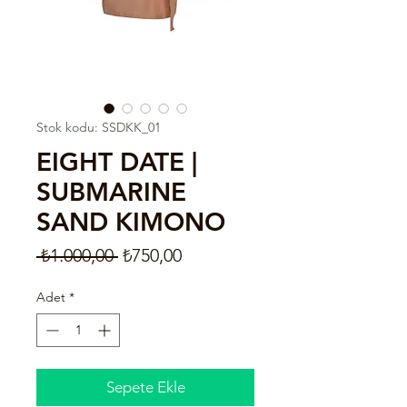
Stok kodu: SSDKK_01
EIGHT DATE |
SUBMARINE
SAND KIMONO
Normal
İndirimli
 ₺1.000,00 
₺750,00
Fiyat
Fiyat
Adet
*
Sepete Ekle