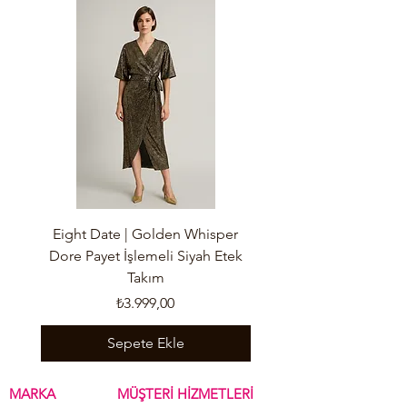
Eight Date | Golden Whisper
Eight Date | Wild Nude
Dore Payet İşlemeli Siyah Etek
Takım
Fiyat
₺3.999,00
Sepete Ekle
MARKA
MÜŞTERİ HİZMETLERİ