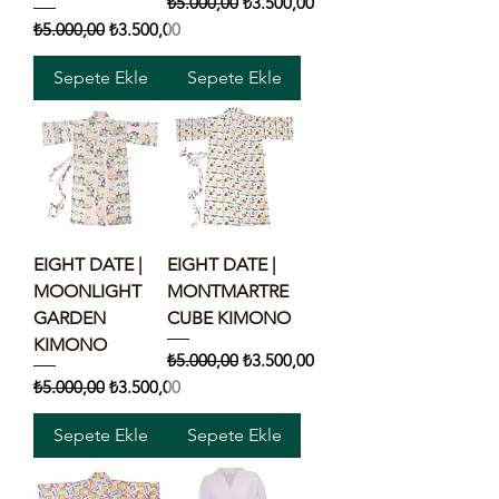
Normal Fiyat
İndirimli Fiyat
₺5.000,00
₺3.500,00
Normal Fiyat
İndirimli Fiyat
₺5.000,00
₺3.500,00
Sepete Ekle
Sepete Ekle
EIGHT DATE |
EIGHT DATE |
MOONLIGHT
MONTMARTRE
GARDEN
CUBE KIMONO
KIMONO
Normal Fiyat
İndirimli Fiyat
₺5.000,00
₺3.500,00
Normal Fiyat
İndirimli Fiyat
₺5.000,00
₺3.500,00
Sepete Ekle
Sepete Ekle