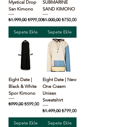
Mystical Drop
SUBMARINE
Sarı Kimono
SAND KIMONO
Normal Fiyat
İndirimli Fiyat
Normal Fiyat
İndirimli Fiyat
₺1.999,00
₺999,00
₺1.000,00
₺750,00
Sepete Ekle
Sepete Ekle
Eight Date |
Eight Date | New
Black & White
One Craem
Spor Kimono
Unisex
Sweatshirt
Normal Fiyat
İndirimli Fiyat
₺999,00
₺599,00
Normal Fiyat
İndirimli Fiyat
₺1.499,00
₺799,00
Sepete Ekle
Sepete Ekle