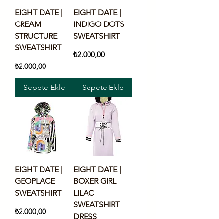
EIGHT DATE |
EIGHT DATE |
CREAM
INDIGO DOTS
STRUCTURE
SWEATSHIRT
SWEATSHIRT
Fiyat
₺2.000,00
Fiyat
₺2.000,00
Sepete Ekle
Sepete Ekle
EIGHT DATE |
EIGHT DATE |
GEOPLACE
BOXER GIRL
SWEATSHIRT
LILAC
SWEATSHIRT
Fiyat
₺2.000,00
DRESS