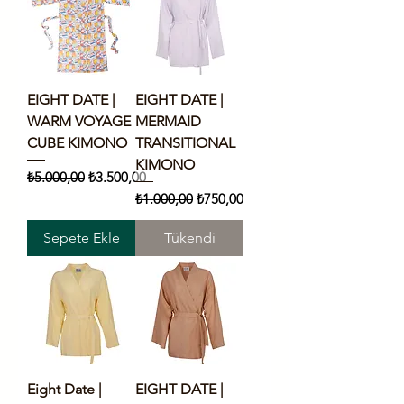
EIGHT DATE |
EIGHT DATE |
WARM VOYAGE
MERMAID
CUBE KIMONO
TRANSITIONAL
KIMONO
Normal Fiyat
İndirimli Fiyat
₺5.000,00
₺3.500,00
Normal Fiyat
İndirimli Fiyat
₺1.000,00
₺750,00
Sepete Ekle
Tükendi
Eight Date |
EIGHT DATE |