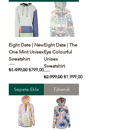
Eight Date | New
Eight Date | The
One Mint Unisex
Eye Colourful
Sweatshirt
Unisex
Sweatshirt
Normal Fiyat
İndirimli Fiyat
₺1.499,00
₺799,00
Normal Fiyat
İndirimli Fiyat
₺2.999,00
₺1.999,00
Sepete Ekle
Tükendi