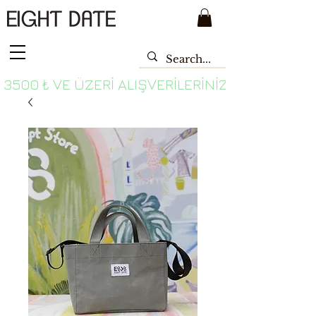
 3500 ₺ VE ÜZERI ALIŞVERILERINIZDE ÜCRETSI