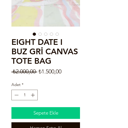
EIGHT DATE I
BUZ GRİ CANVAS
TOTE BAG
Normal
İndirimli
 ₺2.000,00 
₺1.500,00
Fiyat
Fiyat
Adet
*
Sepete Ekle
Hemen Satın Al