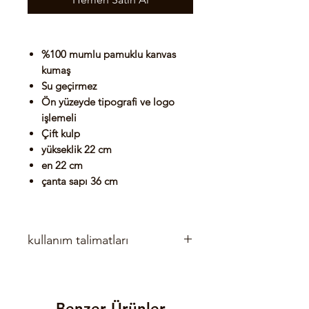
%100 mumlu pamuklu kanvas
kumaş
Su geçirmez
Ön yüzeyde tipografi ve logo
işlemeli
Çift kulp
yükseklik 22 cm
en 22 cm
çanta sapı 36 cm
kullanım talimatları
Kuru temizleme kullanmayın
Çamaşır makinesinde yıkamayın
Kurutma makinesi kullanmayın
Benzer Ürünler