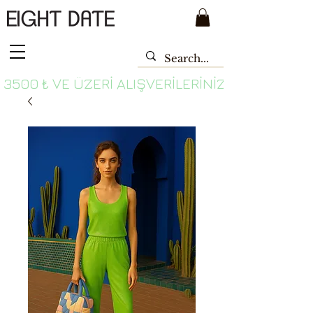
 3500 ₺ VE ÜZERI ALIŞVERILERINIZDE ÜCRETSI