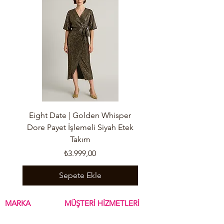
Eight Date | Golden Whisper
Eight Date | Wild Nude
Dore Payet İşlemeli Siyah Etek
Takım
Fiyat
₺3.999,00
Sepete Ekle
MARKA
MÜŞTERİ HİZMETLERİ